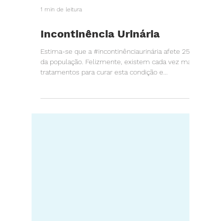
1 min de leitura
Incontinência Urinária
Estima-se que a #incontinênciaurinária afete 25%
da população. Felizmente, existem cada vez mais
tratamentos para curar esta condição e...