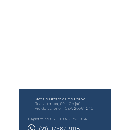
Biofisio Dinâmica do Corpo
Rua Uberaba, 89 - Grajaú
Rio de Janeiro - CEP:
20561-240
Registro no CREFITO-RE/2440-RJ
(21) 97667-9118