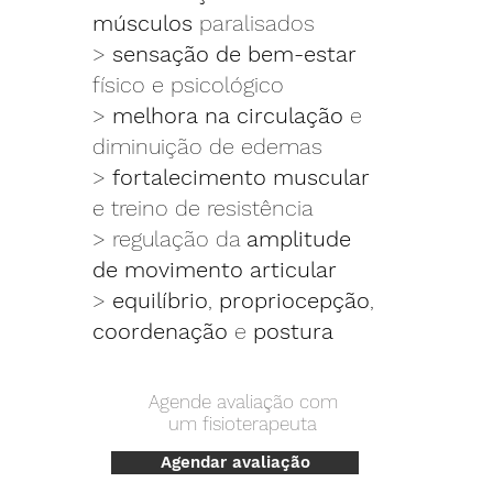
músculos
paralisados
>
sensação de bem-estar
físico e psicológico
>
melhora na circulação
e
diminuição de edemas
>
fortalecimento muscular
e treino de resistência
> regulação da
amplitude
de movimento articular
>
equilíbrio
,
propriocepção
,
coordenação
e
postura
Agende avaliação com
um fisioterapeuta
Agendar avaliação