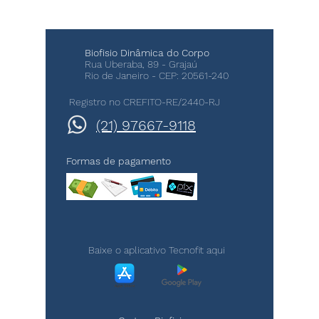
Biofisio Dinâmica do Corpo
Rua Uberaba, 89 - Grajaú
Rio de Janeiro - CEP:
20561-240
Registro no CREFITO-RE/2440-RJ
(21) 97667-9118
Formas de pagamento
Baixe o aplicativo Tecnofit aqui