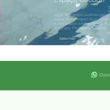
Lugar de energias positivas para 
redescobrir a origem da sua juven
e viver melhor: Hidroginástica, Hi
em grupo, Fisioterapia Aquática.
Saiba mais
Dúvi