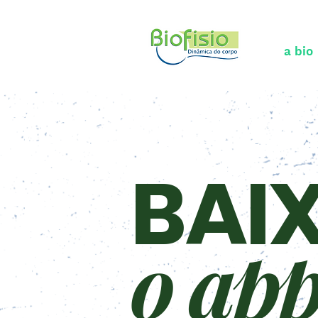
a bio
BAI
o ap