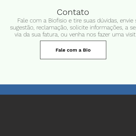
Contato
Fale com a Biofisio e tire suas dúvidas, envie
sugestão, reclamação, solicite informações, a s
via da sua fatura, ou venha nos fazer uma visi
Fale com a Bio