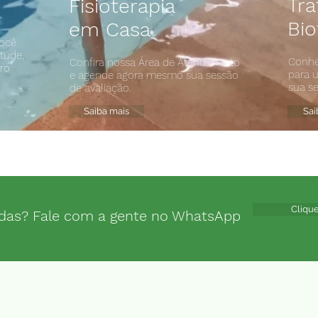
Tr
Fisioterapia
Bio
em Casa
você
tude,
Conhe
Confira nossa Área de Atendimento
dro
para 
e agende agora mesmo sua sessão
sua s
de avaliação.
Saiba mais
Sai
Clique
das? Fale com a gente no WhatsApp