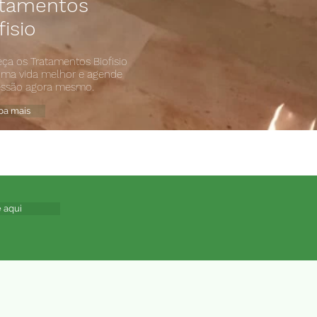
atamentos
fisio
ça os Tratamentos Biofisio
uma vida melhor e agende
essão agora mesmo.
ba mais
 aqui