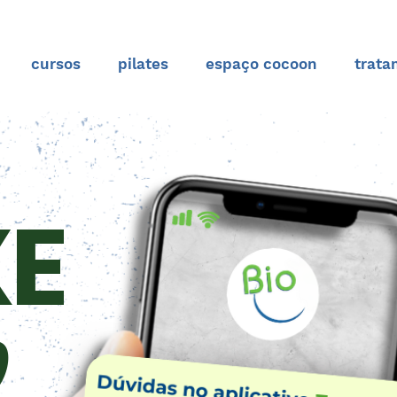
cursos
pilates
espaço cocoon
trata
XE
p